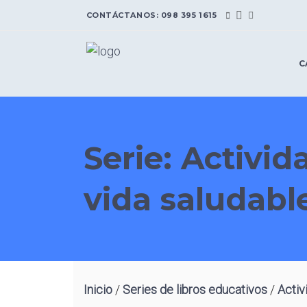
CONTÁCTANOS:
098 395 1615
C
L
Serie: Activid
L
I
vida saludabl
E
L
M
A
I
b
L
C
S
Inicio
/
Series de libros educativos
/
Activ
A