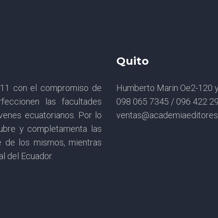
Quito
2011 con el compromiso de
Humberto Marin Oe2-120 y 
feccionen las facultades
098 065 7345 / 096 422 2
óvenes ecuatorianos. Por lo
ventas@academiaeditore
cubre y completamenta las
e de los mismos, mientras
al del Ecuador.