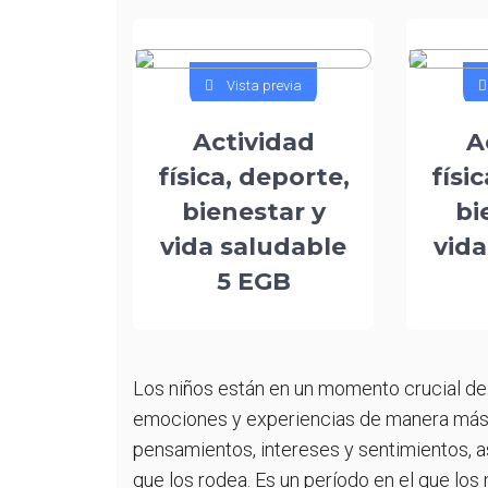
A
F
A
M
E
P
Vista previa
T
E
E
Actividad
A
A
T
física, deporte,
físi
L
L
bienestar y
bi
T
D
vida saludable
vida
P
5 EGB
L
T
Los niños están en un momento crucial de
emociones y experiencias de manera más
pensamientos, intereses y sentimientos, 
que los rodea. Es un período en el que lo