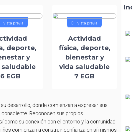
cademia Editores
ilosofía Inserciones -
In
cademia Editores
atemática - Serie Travesía
studios Sociales - Serie
alabra Viva
Vista previa
Vista previa
ravesía
ducación Cultural y
studios Sociales - Serie
ctividad
Actividad
rtística - Nueva Edición
ravesía
ca, deporte,
física, deporte,
eer es crecer
ectura y Fantasía
enestar y
bienestar y
odas las series
esarrollo del Pensamiento
 saludable
vida saludable
alabra Viva
6 EGB
7 EGB
ectura Animada
odas las series
 su desarrollo, donde comienzan a expresar sus
 consciente. Reconocen sus propios
así como su conexión con el entorno y la comunidad
s niños comienzan a construir confianza en sí mismos